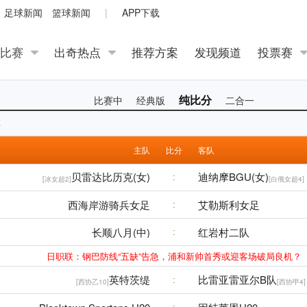
足球新闻
篮球新闻
APP下载
比赛
出奇热点
推荐方案
发现频道
投票赛
纯比分
比赛中
经典版
二合一
主队
比分
客队
主队
比分
客队
贝雷达比历克(女)
迪纳摩BGU(女)
:
[冰女超2]
[白俄女超4]
西海岸游骑兵女足
艾勒斯利女足
:
长顺八月
红岩村二队
:
日职联：钢巴防线“五缺”告急，浦和新帅首秀或迎客场破局良机？
英特茨缇
比雷亚雷亚尔B队
:
[西协乙10]
[西协甲4]