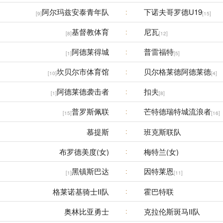
阿尔玛兹安泰青年队
下诺夫哥罗德U19
:
[9]
[15]
基督教体育
尼瓦
:
[8]
[12]
阿德莱得城
普雷福特
:
[1]
[5]
坎贝尔市体育馆
贝尔格莱德阿德莱德
:
[10]
[4]
阿德莱德袭击者
扣夫
:
[1]
[8]
普罗斯佩联
芒特德瑞特城流浪者
:
[15]
[16]
慕提斯
班克斯联队
:
布罗德美度(女)
梅特兰(女)
:
黑镇斯巴达
因特莱恩
:
[1]
[11]
格莱诺基骑士II队
霍巴特联
:
奥林比亚勇士
克拉伦斯斑马II队
: