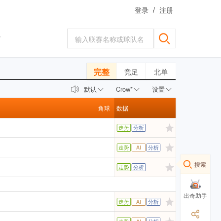
登录
/
注册
关
闭
完整
竞足
北单
角球
数据
角球
数据
走势
分析
走势
AI
分析
走势
分析
出奇助手
走势
AI
分析