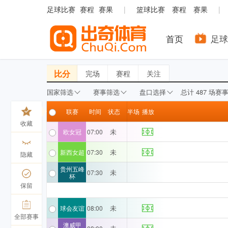
足球比赛
赛程
赛果
篮球比赛
赛程
赛果
首页
足球
比分
完场
赛程
关注
联赛
时间
状态
半场
播放
联赛
时间
状态
半场
播放
收藏
欧女冠
07:00
新西女超
07:30
隐藏
贵州五峰
07:30
杯
保留
球会友谊
08:00
全部赛事
澳威甲