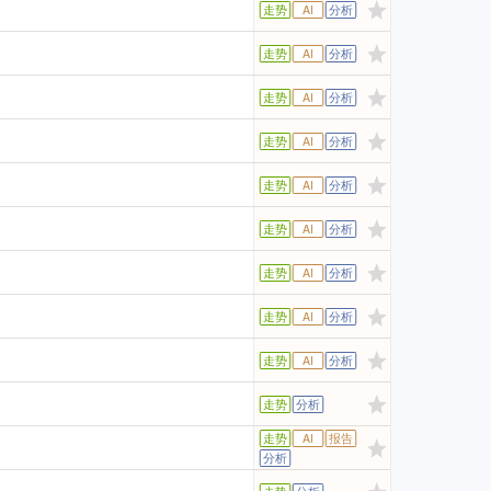
走势
AI
分析
走势
AI
分析
走势
AI
分析
走势
AI
分析
走势
AI
分析
走势
AI
分析
走势
AI
分析
走势
AI
分析
走势
AI
分析
走势
分析
走势
AI
报告
分析