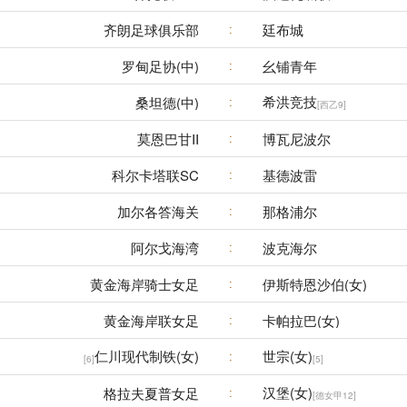
齐朗足球俱乐部
廷布城
:
罗甸足协
幺铺青年
:
希洪竞技
桑坦德
:
[西乙9]
莫恩巴甘II
博瓦尼波尔
:
科尔卡塔联SC
基德波雷
:
加尔各答海关
那格浦尔
:
阿尔戈海湾
波克海尔
:
黄金海岸骑士女足
伊斯特恩沙伯(女)
:
黄金海岸联女足
卡帕拉巴(女)
:
仁川现代制铁(女)
世宗(女)
:
[6]
[5]
汉堡(女)
格拉夫夏普女足
:
[德女甲12]